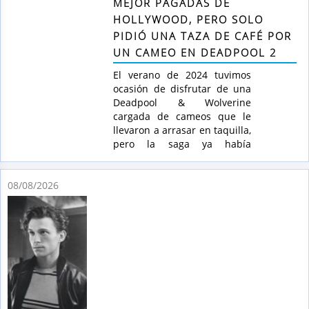
MEJOR PAGADAS DE
HOLLYWOOD, PERO SOLO
PIDIÓ UNA TAZA DE CAFÉ POR
UN CAMEO EN DEADPOOL 2
El verano de 2024 tuvimos
ocasión de disfrutar de una
Deadpool & Wolverine
cargada de cameos que le
llevaron a arrasar en taquilla,
pero la saga ya había
demostrado antes su gusto
por las sorpresas. En
08/08/2026
Deadpool 2, sin ir más lejos,
los fans asistieron a uno de
los cameos más sorpresivos
del cine de superhéroes: una
aparición fugaz, y totalmente
inesperada.
El momento tiene lugar,
exactamente, en el minuto 62
de la película, cuando