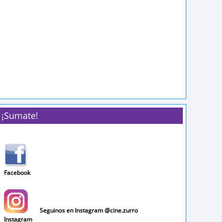
PURGA - NICO DE
TRACY
PAW PATROL: LA
ESPIRAL ROCK 2DA
¡Sumate!
DINO PELÍCULA
EDICIÓN
Facebook
Seguinos en Instagram @cine.zurro
Instagram