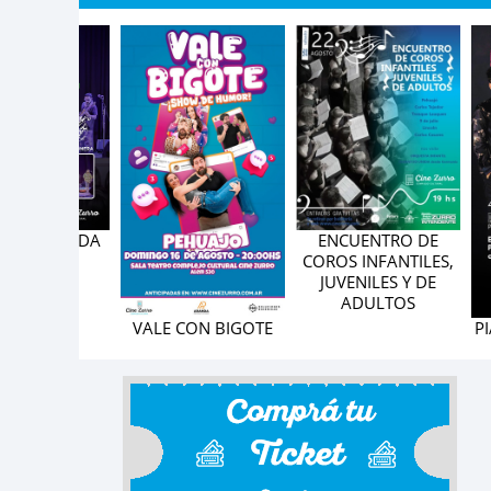
ENCUENTRO DE
ROCK 2DA
COROS INFANTILES,
IÓN
JUVENILES Y DE
ADULTOS
VALE CON BIGOTE
PIAZZ
Y 